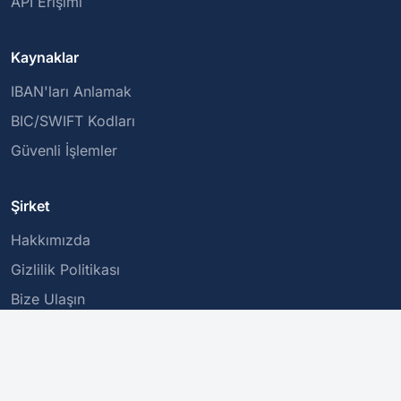
API Erişimi
Kaynaklar
IBAN'ları Anlamak
BIC/SWIFT Kodları
Güvenli İşlemler
Şirket
Hakkımızda
Gizlilik Politikası
Bize Ulaşın
Bu hizmet bir IBAN'ın yapısını doğrular, ancak varlığını veya