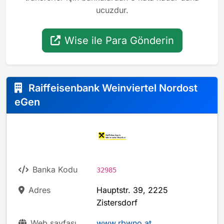
ucuzdur.
Wise ile Para Gönderin
Raiffeisenbank Weinviertel Nordost
eGen
Banka Kodu
32985
Adres
Hauptstr. 39, 2225
Zistersdorf
Web sayfası
www.rbwno.at