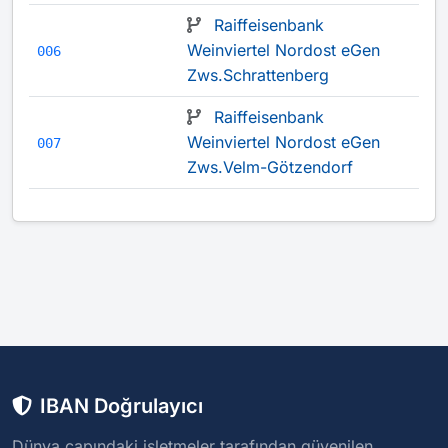
Raiffeisenbank
Weinviertel Nordost eGen
006
Zws.Schrattenberg
Raiffeisenbank
Weinviertel Nordost eGen
007
Zws.Velm-Götzendorf
IBAN Doğrulayıcı
Dünya çapındaki işletmeler tarafından güvenilen