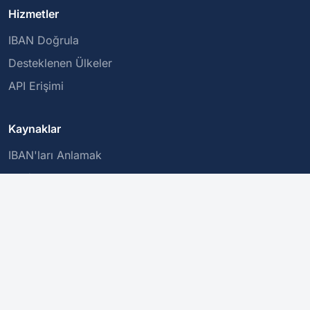
Hizmetler
IBAN Doğrula
Desteklenen Ülkeler
API Erişimi
Kaynaklar
IBAN'ları Anlamak
BIC/SWIFT Kodları
Güvenli İşlemler
Şirket
Hakkımızda
Gizlilik Politikası