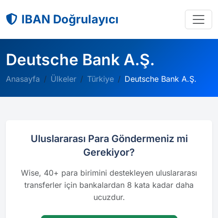
IBAN Doğrulayıcı
Deutsche Bank A.Ş.
Anasayfa
Ülkeler
Türkiye
Deutsche Bank A.Ş.
Uluslararası Para Göndermeniz mi
Gerekiyor?
Wise, 40+ para birimini destekleyen uluslararası
transferler için bankalardan 8 kata kadar daha
ucuzdur.