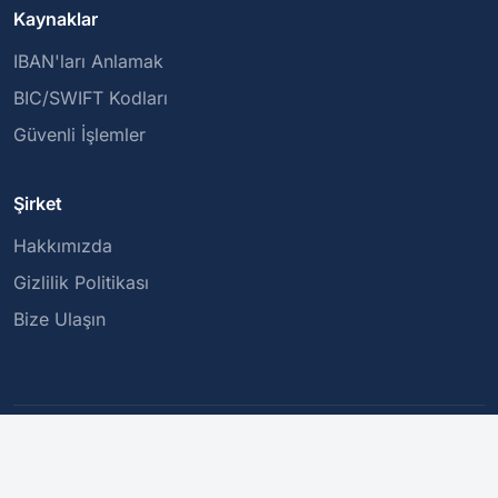
Kaynaklar
IBAN'ları Anlamak
BIC/SWIFT Kodları
Güvenli İşlemler
Şirket
Hakkımızda
Gizlilik Politikası
Bize Ulaşın
Bu hizmet bir IBAN'ın yapısını doğrular, ancak varlığını veya
belirli bir kişiye ait olduğunu garanti etmez. Bir ödeme yapmadan
önce lütfen bankanızla onaylayın.