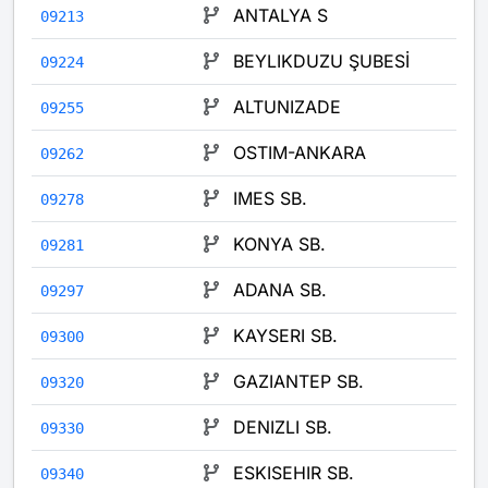
ANTALYA S
09213
BEYLIKDUZU ŞUBESİ
09224
ALTUNIZADE
09255
OSTIM-ANKARA
09262
IMES SB.
09278
KONYA SB.
09281
ADANA SB.
09297
KAYSERI SB.
09300
GAZIANTEP SB.
09320
DENIZLI SB.
09330
ESKISEHIR SB.
09340