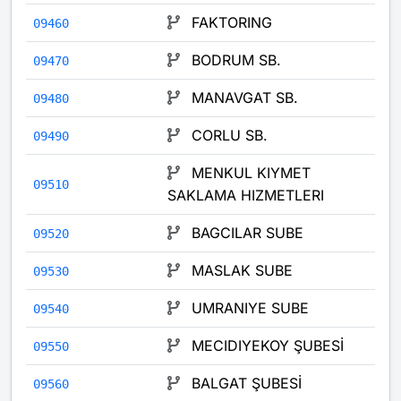
FAKTORING
09460
BODRUM SB.
09470
MANAVGAT SB.
09480
CORLU SB.
09490
MENKUL KIYMET
09510
SAKLAMA HIZMETLERI
BAGCILAR SUBE
09520
MASLAK SUBE
09530
UMRANIYE SUBE
09540
MECIDIYEKOY ŞUBESİ
09550
BALGAT ŞUBESİ
09560