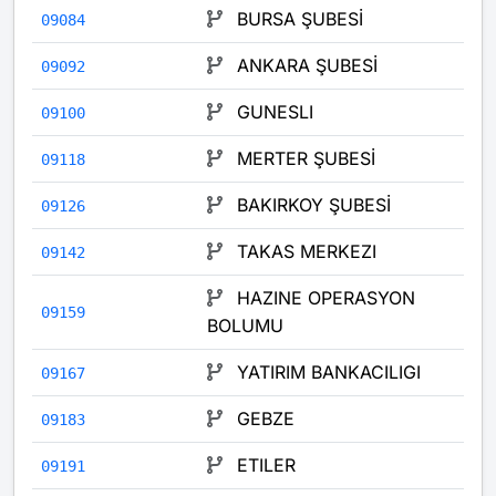
BURSA ŞUBESİ
09084
ANKARA ŞUBESİ
09092
GUNESLI
09100
MERTER ŞUBESİ
09118
BAKIRKOY ŞUBESİ
09126
TAKAS MERKEZI
09142
HAZINE OPERASYON
09159
BOLUMU
YATIRIM BANKACILIGI
09167
GEBZE
09183
ETILER
09191