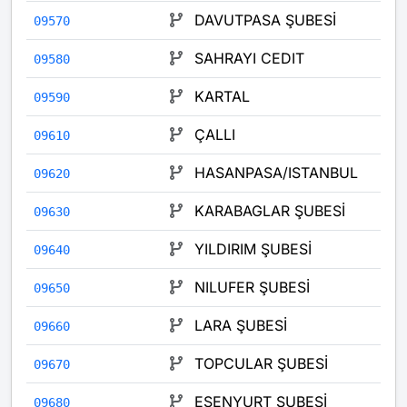
DAVUTPASA ŞUBESİ
09570
SAHRAYI CEDIT
09580
KARTAL
09590
ÇALLI
09610
HASANPASA/ISTANBUL
09620
KARABAGLAR ŞUBESİ
09630
YILDIRIM ŞUBESİ
09640
NILUFER ŞUBESİ
09650
LARA ŞUBESİ
09660
TOPCULAR ŞUBESİ
09670
ESENYURT ŞUBESİ
09680