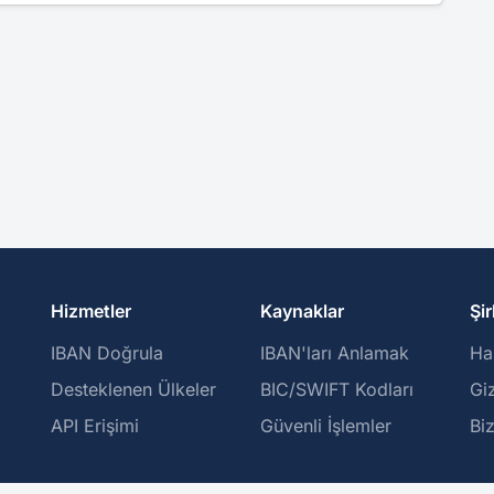
Hizmetler
Kaynaklar
Şir
IBAN Doğrula
IBAN'ları Anlamak
Ha
Desteklenen Ülkeler
BIC/SWIFT Kodları
Giz
API Erişimi
Güvenli İşlemler
Bi