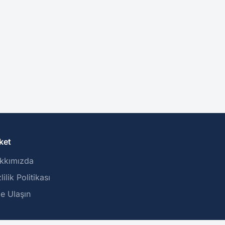
ket
kkımızda
lilik Politikası
ze Ulaşın