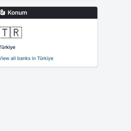
Konum
🇹🇷
Türkiye
View all banks in Türkiye