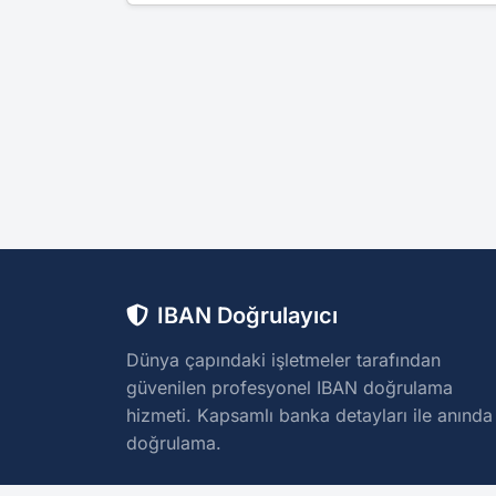
IBAN Doğrulayıcı
Dünya çapındaki işletmeler tarafından
güvenilen profesyonel IBAN doğrulama
hizmeti. Kapsamlı banka detayları ile anında
doğrulama.