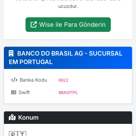
ucuzdur.
Wise ile Para Gönderin
BANCO DO BRASIL AG - SUCURSAL
EM PORTUGAL
Banka Kodu
0022
Swift
BRASPTPL
Konum
🇵🇹