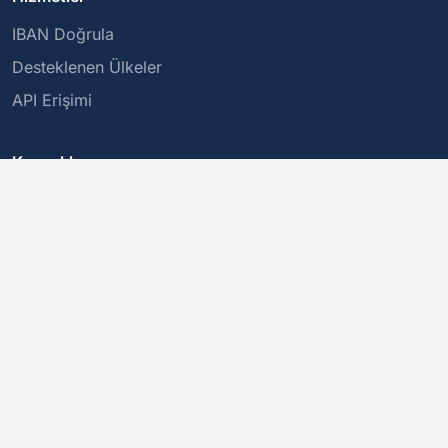
IBAN Doğrula
Desteklenen Ülkeler
API Erişimi
Kaynaklar
IBAN'ları Anlamak
BIC/SWIFT Kodları
Güvenli İşlemler
Şirket
Hakkımızda
Gizlilik Politikası
Bize Ulaşın