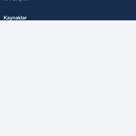
Kaynaklar
IBAN'ları Anlamak
BIC/SWIFT Kodları
Güvenli İşlemler
Şirket
Hakkımızda
Gizlilik Politikası
Bize Ulaşın
Bu hizmet bir IBAN'ın yapısını doğrular, ancak varlığını veya